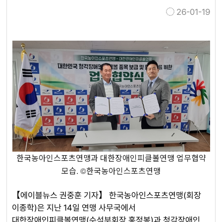
26-01-19
한국농아인스포츠연맹과 대한장애인피클볼연맹 업무협약
모습. ©한국농아인스포츠연맹
【에이블뉴스 권중훈 기자】 한국농아인스포츠연맹(회장
이종학)은 지난 14일 연맹 사무국에서
대한장애인피클볼연맹(수석부회장 홍정봉)과 청각장애인