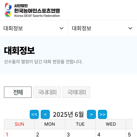
본문 바로가기
메뉴
대회정보
대회정보
열기
대회정보
열기
선수들의 열정이 담긴 대회 현장을 전합니다.
열기
열기
전체
국내대회
국제대회
열기
2025년 6월
<<
<
>
>>
열기
SUN
MON
TUE
WED
열기
1
2
3
4
5