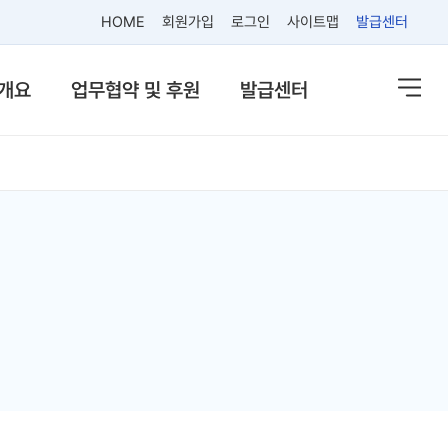
HOME
회원가입
로그인
사이트맵
발급센터
개요
업무협약 및 후원
발급센터
열기
열기
열기
열기
열기
열기
열기