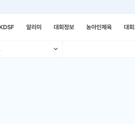
메뉴
KDSF
알리미
대회정보
농아인체육
대회
보