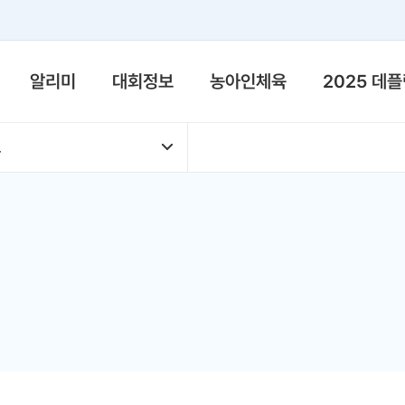
메뉴
알리미
대회정보
농아인체육
2025 데
보