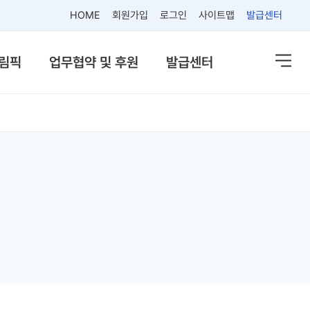
HOME
회원가입
로그인
사이트맵
발급센터
플림픽
업무협약 및 후원
발급센터
열기
열기
열기
열기
열기
열기
열기